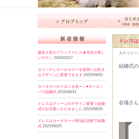
ドレスは
最近人気のブラックドレス★光沢の美し
カテゴリー
いサテン
2026/03/27
結婚式の
セリーナにロールカラーを追加☆お好き
なデザインに変更できます
2025/09/03
カーネギーのリボンを長〜く♥️ヨーロッ
パで結婚式
2025/08/31
会場さん
ドレスはクィーンのデザイン変更☆結婚
式のお写真いただきました
2025/08/28
ドレスはカーネギー☆明治記念館で結婚
式
2025/08/25