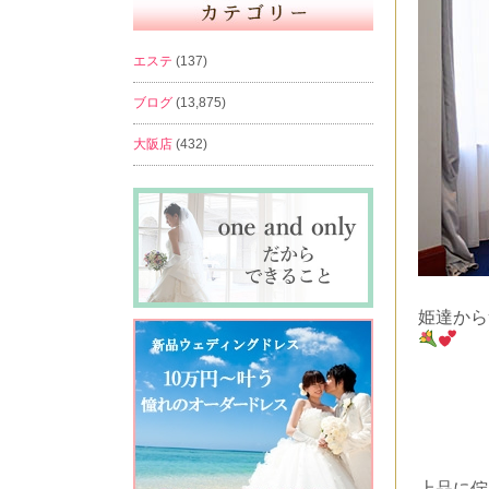
エステ
(137)
ブログ
(13,875)
大阪店
(432)
姫達から
上品に佇