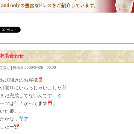
衣装合わせ
ブログ
| 投稿日:2009/04/26 00:00
お式間近のお客様
引取りにいらっしゃいました
まだ完成してないんです…
ーツは仕上がってます
」
いた姫。。。
たかな…
したー