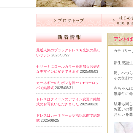
アンおば
最近人気のブラックドレス★光沢の美し
カテゴリー
いサテン
2026/03/27
新生児誕生
セリーナにロールカラーを追加☆お好き
なデザインに変更できます
2025/09/03
媚、へつら
その笑顔で
カーネギーのリボンを長〜く♥️ヨーロッ
パで結婚式
2025/08/31
赤ちゃんは
無条件に命
ドレスはクィーンのデザイン変更☆結婚
結婚も同じ
式のお写真いただきました
2025/08/28
お互いの尊
お互いを尊
ドレスはカーネギー☆明治記念館で結婚
式
2025/08/25