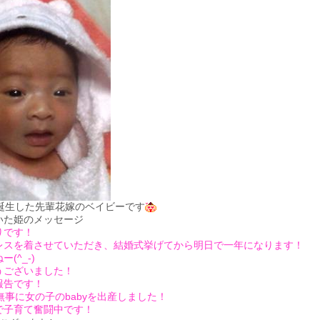
に誕生した先輩花嫁のベイビーです
いた姫のメッセージ
りです！
レスを着させていただき、結婚式挙げてから明日で一年になります！
(^_-)
うございました！
報告です！
無事に女の子のbabyを出産しました！
で子育て奮闘中です！