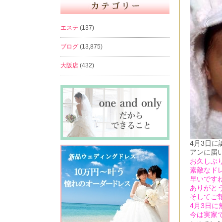
エステ
(137)
ブログ
(13,875)
大阪店
(432)
4月3日
アンに届
お久しぶ
素敵なド
早いですねー
ありがと
そしてご
4月3日に
今は実家