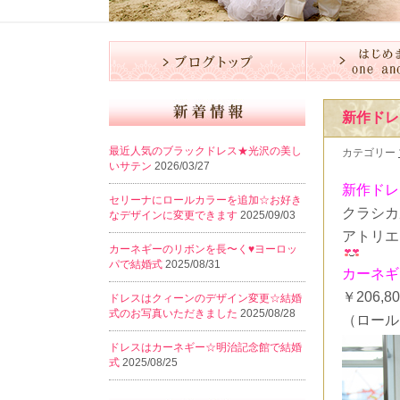
新作ドレ
最近人気のブラックドレス★光沢の美し
カテゴリー
いサテン
2026/03/27
新作ドレ
セリーナにロールカラーを追加☆お好き
クラシカ
なデザインに変更できます
2025/09/03
アトリエ
カーネギーのリボンを長〜く♥️ヨーロッ
パで結婚式
2025/08/31
カーネギ
￥206,80
ドレスはクィーンのデザイン変更☆結婚
式のお写真いただきました
2025/08/28
（ロール
ドレスはカーネギー☆明治記念館で結婚
式
2025/08/25