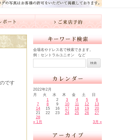
会場名やドレス名で検索できます。
例：セントラルユニオン など
のです
2022年2月
月
火
水
木
金
土
日
1
2
3
4
5
6
7
8
9
10
11
12
13
14
15
16
17
18
19
20
21
22
23
24
25
26
27
28
« 1月
3月 »