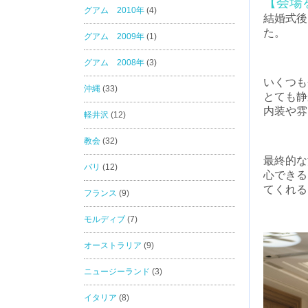
【会場
グアム 2010年
(4)
結婚式後
た。
グアム 2009年
(1)
グアム 2008年
(3)
いくつも
沖縄
(33)
とても静
内装や雰
軽井沢
(12)
教会
(32)
最終的な
バリ
(12)
心できる
てくれる
フランス
(9)
モルディブ
(7)
オーストラリア
(9)
ニュージーランド
(3)
イタリア
(8)