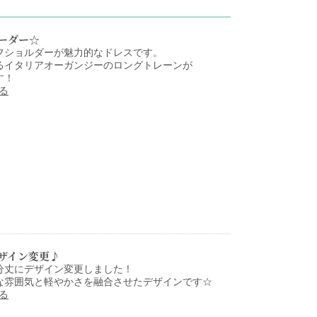
ーダー☆
フショルダーが魅力的なドレスです。
るイタリアオーガンジーのロングトレーンが
す！
見る
ザイン変更♪
分丈にデザイン変更しました！
な雰囲気と軽やかさを融合させたデザインです☆
見る