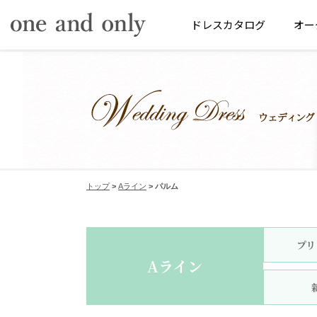
ドレス
カタログ
オー
トップ
>
Aライン
> パルム
プリ
Aライン