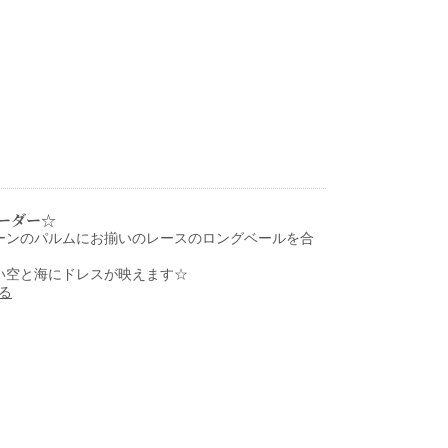
ーダー☆
ーンのパルムにお揃いのレースのロングベールを合
！
い空と海にドレスが映えます☆
見る