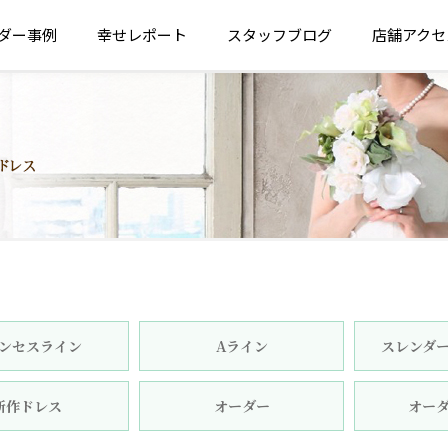
ダー
事例
幸せ
レポート
スタッフ
ブログ
店舗
アクセ
ンセスライン
Aライン
スレンダ
新作ドレス
オーダー
オー