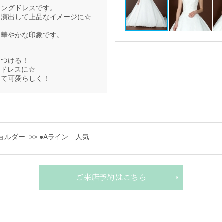
ィングドレスです。
を演出して上品なイメージに☆
く華やかな印象です。
をつける！
yドレスに☆
して可愛らしく！
ショルダー
>> ●Aライン 人気
ご来店予約はこちら