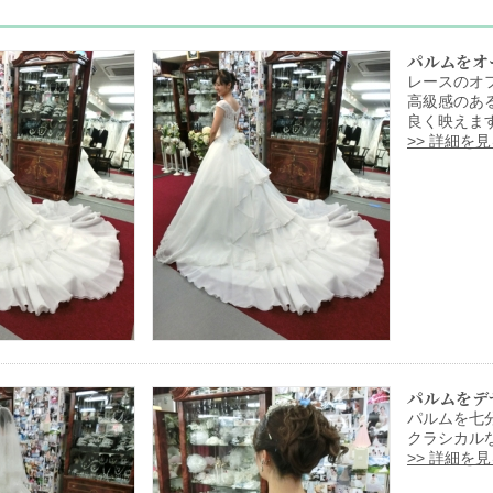
パルムをオ
レースのオ
高級感のあ
良く映えま
>> 詳細を
パルムをデ
パルムを七
クラシカル
>> 詳細を