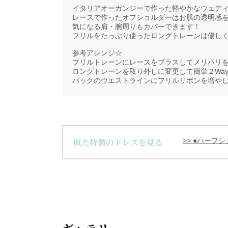
イタリアオーガンジーで作った軽やかなウェデ
レースで作ったオフショルダーはお肌の透明感
気になる肩・腕周りもカバーできます！
フリルをたっぷり使ったロングトレーンは優し
参考アレンジ☆
フリルトレーンにレースをプラスしてメリハリ
ロングトレーンを取り外しに変更して簡単２Wa
バックのウエストラインにフリルリボンを増や
似た特徴のドレスを見る
>> ●ハーフ